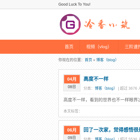
Good Luck To You!
首页
视频（vlog）
三阶速拧
你现在的位置：
首页
»
博客（blog）
高度不一样
04月
08日
分类：
博客（blog）
| 超过 3676
高度不一样，看到的世界也不一样眼界决
本文标签：
回了一次家，觉得感悟很
06月
09日
分类：
博客（blog）
| 超过 5530