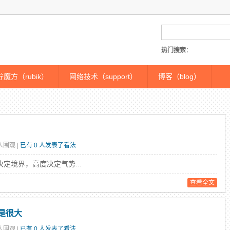
热门搜索
：
魔方（rubik）
网络技术（support）
博客（blog）
 人围观 |
已有 0 人发表了看法
定境界，高度决定气势...
查看全文
是很大
 人围观 |
已有 0 人发表了看法