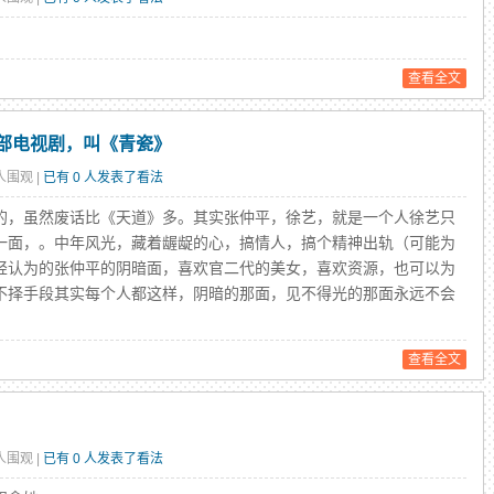
查看全文
部电视剧，叫《青瓷》
 人围观 |
已有 0 人发表了看法
的，虽然废话比《天道》多。其实张仲平，徐艺，就是一个人徐艺只
一面，。中年风光，藏着龌龊的心，搞情人，搞个精神出轨（可能为
轻认为的张仲平的阴暗面，喜欢官二代的美女，喜欢资源，也可以为
不择手段其实每个人都这样，阴暗的那面，见不得光的那面永远不会
查看全文
 人围观 |
已有 0 人发表了看法