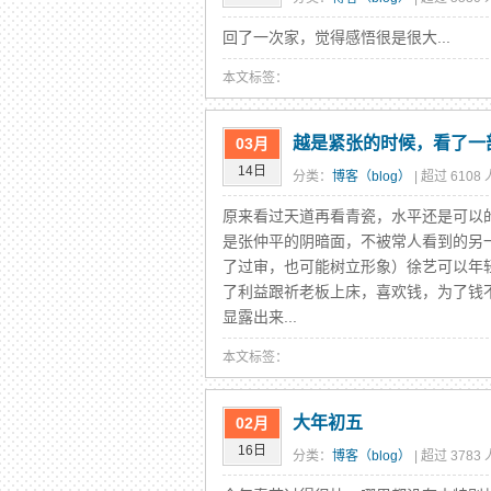
回了一次家，觉得感悟很是很大...
本文标签：
越是紧张的时候，看了一
03月
14日
分类：
博客（blog）
| 超过 6108
原来看过天道再看青瓷，水平还是可以
是张仲平的阴暗面，不被常人看到的另
了过审，也可能树立形象）徐艺可以年
了利益跟祈老板上床，喜欢钱，为了钱
显露出来...
本文标签：
大年初五
02月
16日
分类：
博客（blog）
| 超过 3783