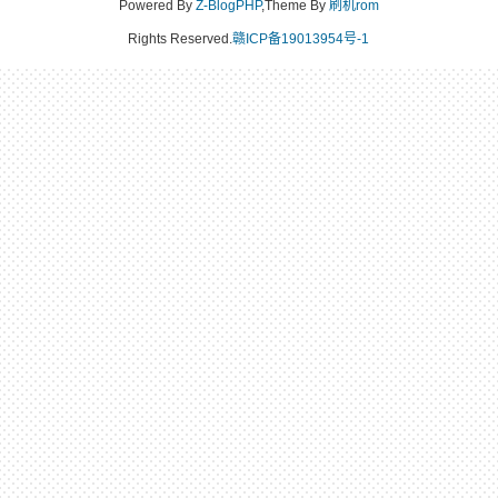
Powered By
Z-BlogPHP
,Theme By
刷机rom
Rights Reserved.
赣ICP备19013954号-1