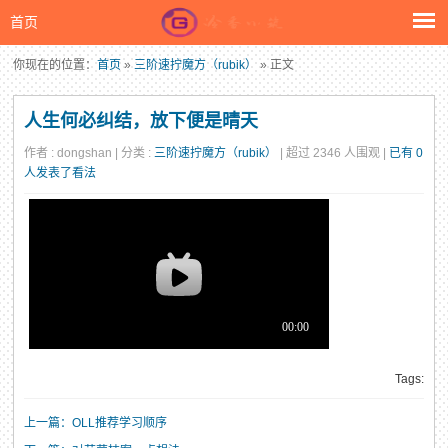
首页
你现在的位置：
首页
»
三阶速拧魔方（rubik）
» 正文
人生何必纠结，放下便是晴天
作者 : dongshan | 分类 :
三阶速拧魔方（rubik）
| 超过 2346 人围观 |
已有 0
人发表了看法
Tags:
上一篇：OLL推荐学习顺序