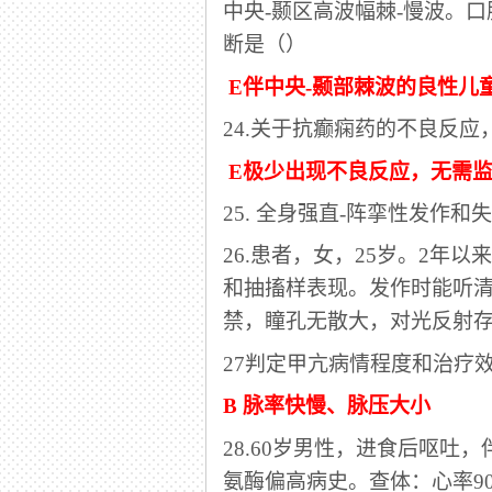
中央-颞区高波幅棘-慢波。
断是（）
E伴中央-颞部棘波的良性儿
24.关于抗癫痫药的不良反
E极少出现不良反应，无需
25.
全身强直
-阵挛性发作和
26.患者，女，25岁。2年
和抽搐样表现。发作时能听
禁，瞳孔无散大，对光反射
27判定甲亢病情程度和治疗
B 脉率快慢、脉压大小
28.60岁男性，进食后呕
氨酶偏高病史。查体：心率90/