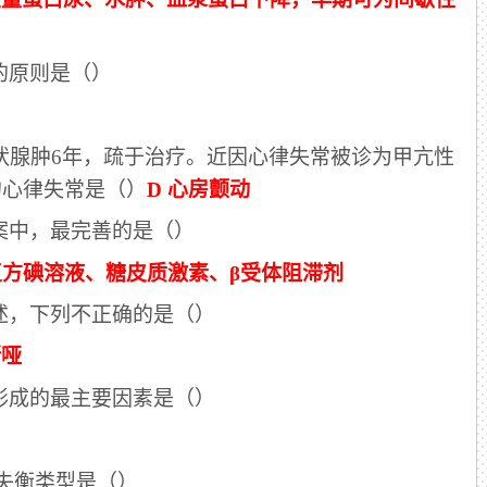
的原则是（）
甲状腺肿6年，疏于治疗。近因心律失常被诊为甲亢性
的心律失常是（）
D 心房颤动
方案中，最完善的是（）
复方碘溶液、糖皮质激素、β受体阻滞剂
描述，下列不正确的是（）
嘶哑
压形成的最主要因素是（）
碱失衡类型是（）