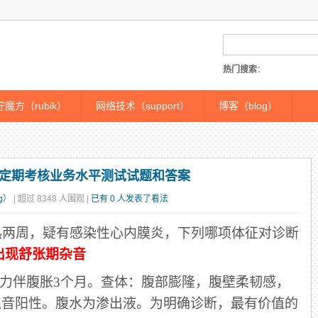
热门搜索
：
魔方（rubik）
网络技术（support）
博客（blog）
师定期考核业务水平测试试题和答案
g）
| 超过 8348 人围观 |
已有 0 人发表了看法
发热两周，疑有感染性心内膜炎，下列哪项体征对诊断
出现舒张期杂音
、乏力伴腹胀3个月。查体：腹部膨隆，腹壁柔韧感，
浊音阳性。腹水为渗出液。为明确诊断，最有价值的