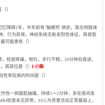
征（）
事记忆障碍1年，半年前有"脑梗死"病史，致左侧肢体
神、行为异常。神经系统无新发阳性体征，简易智
者最可能患有（）
眩晕，枕部疼痛，呕吐，步行不稳，20分钟后昏迷，
血，其部位是（）
E小脑
死阳性率较高的时间是（）
为发作性一侧面肌抽搐，持续1～2分钟，多在夜间发
MRI检查未见异常，EEG为背景活动正常基础上，