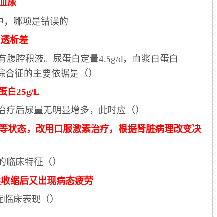
血尿
述中，哪项是错误的
液透析差
有腹腔积液。尿蛋白定量4.5g/d，血浆白蛋白
病综合征的主要依据是（）
白25g/L
击治疗后尿量无明显增多，此时应（）
染等状态，改用口服激素治疗，根据肾脏病理改变决
力的临床特征（）
续收缩后又出现病态疲劳
症临床表现（）