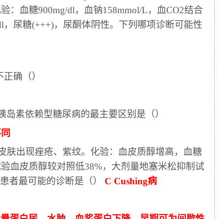
糖900mg/dl，血钠158mmol/L，血CO2结合
/dl，尿糖(+++)，尿酮体阴性。下列哪项诊断可能性
不正确（）
与胰岛素依赖型糖尿病的最主要区别是（）
不同
胖，皮肤出现痤疮、紫纹。化验：血皮质醇增高，血糖
验血皮质醇较对照低38%，大剂量地塞米松抑制试
该患者最可能的诊断是（）
C Cushing病
大量蛋白尿、水肿、血浆蛋白下降，早期可为间歇性