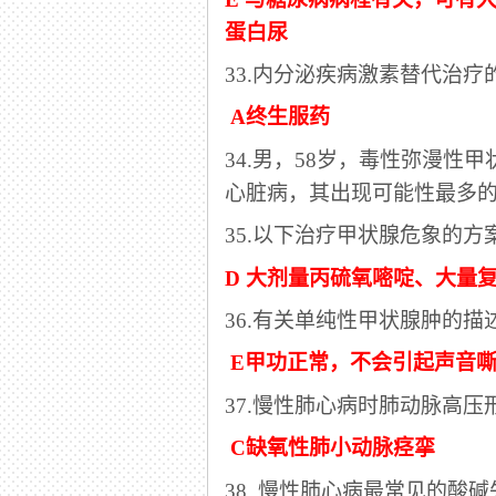
蛋白尿
33.内分泌疾病激素替代治疗
A终生服药
34.男，58岁，毒性弥漫性
心脏病，其出现可能性最多
35.以下治疗甲状腺危象的
D 大剂量丙硫氧嘧啶、大量
36.有关单纯性甲状腺肿的
E甲功正常，不会引起声音
37.慢性肺心病时肺动脉高
C缺氧性肺小动脉痉挛
38. 慢性肺心病最常见的酸