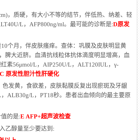
4cm)，质硬，有大小不等的结节，伴低热、纳差、轻
T40U/L，AFP800ng/ml。最可能的诊断是:
D原发
发黄10个月，伴皮肤瘙痒。查体：巩膜及皮肤明显黄
滑，脾大近脐。血清抗线粒体抗体滴度明显增高，血
56μmol/L，AIP250U/L，ALT120IUL，γ-
C 原发性胆汁性肝硬化
少，色发黄，食欲差，皮肤黏膜反复出现瘀斑及牙龈
L，ALB30g/L，PT18秒。患者出血倾向的最主要原
价值的是
:
E AFP+超声波检查
入乙醇量至少要达到: