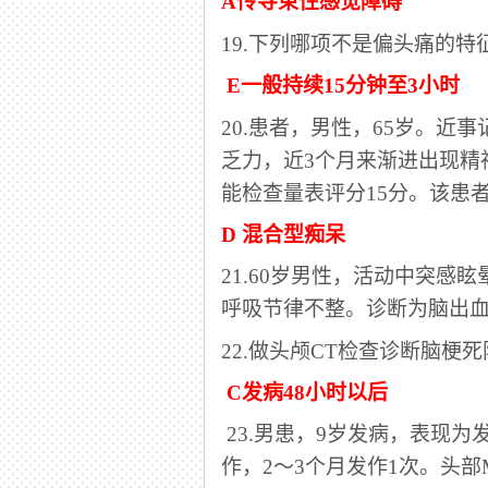
A传导束性感觉障碍
19.下列哪项不是偏头痛的特
E一般持续15分钟至3小时
20.患者，男性，65岁。近
乏力，近3个月来渐进出现精
能检查量表评分15分。该患
D 混合型痴呆
21.60岁男性，活动中突感
呼吸节律不整。诊断为脑出
22.做头颅CT检查诊断脑梗
C发病48小时以后
23.男患，9岁发病，表现
作，2～3个月发作1次。头部