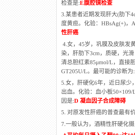
检查是:
E腹腔镜检查
3.某患者近期发现肝大(肋下
度黄疸。化验：HBsAg(+)，AL
性肝癌
4.女，45岁，巩膜及皮肤
染，肝肋下3cm，质硬，光
清总胆红素85μmol/L，直接胆红素
GT205U/L。最可能的诊断为:
5.女，肝硬化6年，近日尿
出血。化验：血小板50×109/
因是:
D 凝血因子合成障碍
5.
对原发性肝癌的普查最有
7.一般认为，酒精性肝硬化摄