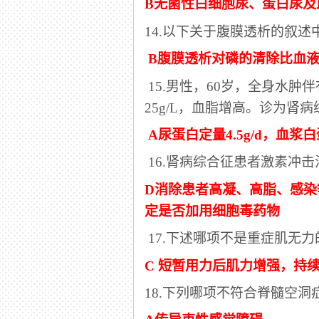
B无菌性白细胞尿、蛋白尿及
14.以下关于腹膜透析的叙
B腹膜透析对磷的清除比血
15.男性，60岁，全身水肿伴
25g/L，血脂增高。诊为肾
A尿蛋白定量4.5g/d，血浆白蛋
16.肾病综合征患者激素冲
D消除患者高凝、高脂、感
定是否加用细胞毒药物
17.下述哪项不是重症肌无
C 短暂用力后肌力增强，持
18.下列哪项不符合脊髓空洞