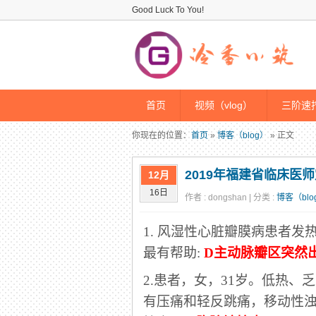
Good Luck To You!
首页
视频（vlog）
三阶速拧
你现在的位置：
首页
»
博客（blog）
» 正文
2019年福建省临床医
12月
16日
作者 : dongshan | 分类 :
博客（blo
1. 风湿性心脏瓣膜病患者
最有帮助:
D主动脉瓣区突然
2.患者，女，31岁。低热
有压痛和轻反跳痛，移动性