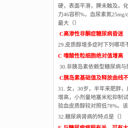
硬，表面平滑，脾未触及。化验：血
力46容积%，血尿素氮25mg
最大（）
C高渗性非酮症糖尿病昏迷
29.皮质醇增多症时下列哪项
C 嗜酸性粒细胞绝对值增高
30.非胰岛素依赖型糖尿病
C胰岛素基础值及释放曲线
31. 女，30岁，半年来肥
增高，小剂量地塞米松抑制试
验血皮质醇较对照低78%。
32.糖尿病肾病的特点是（）
E 与糖尿病病程有关，可有