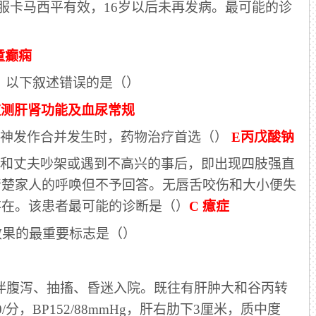
口服卡马西平有效，16岁以后未再发病。最可能的诊
童癫痫
应，以下叙述错误的是（）
监测肝肾功能及血尿常规
失神发作合并发生时，药物治疗首选（）
E丙戊酸钠
以来和丈夫吵架或遇到不高兴的事后，即出现四肢强直
清楚家人的呼唤但不予回答。无唇舌咬伤和大小便失
存在。该患者最可能的诊断是（）
C 癔症
效果的最重要标志是（）
吐，伴腹泻、抽搐、昏迷入院。既往有肝肿大和谷丙转
分，BP152/88mmHg，肝右肋下3厘米，质中度