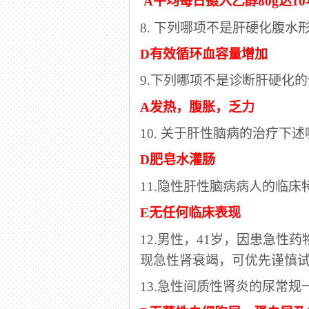
A平均每日摄入乙醇80g达1
8. 下列哪项不是肝硬化腹水
D有效循环血容量增加
9.下列哪项不是诊断肝硬化
A发热，腹胀，乏力
10. 关于肝性脑病的治疗下
D肥皂水灌肠
11.隐性肝性脑病病人的临床
E无任何临床表现
12.男性，41岁，因患急
现急性肾衰竭，可优先谨慎
13.急性间质性肾炎的尿常规