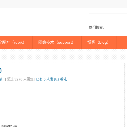
热门搜索
：
魔方（rubik）
网络技术（support）
博客（blog）
)
g）
| 超过 3276 人围观 |
已有 0 人发表了看法
对我的距离