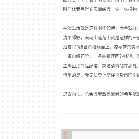
时间让我觉得充实而缓慢，像一株植物
平淡生活就是这样啊不如诗，简单就好
清平郊野，天马山莲花山就是这样的一
沿着126级台阶拾级而上，凉亭盛景美
一条山级石阶，一条曲折迂回的栈道，
主峰山顶的世纪塔，简洁清秀站在高处
惜乎的是，我无法登上塔楼鸟瞰市区全
思索向往，总会激起激昂澎湃的希望沉