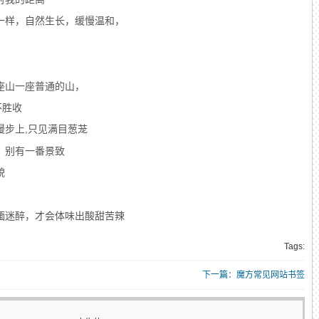
一样，自然生长，缓慢温和，
。
座山一座普通的山，
不胜收
漫步上,只见满目葱茏
，别有一番景致
貌
湎迷醉，才会体味出酸甜苦辣
Tags:
下一篇：魔方常见网站书签