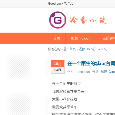
Good Luck To You!
首页
视频（vlog）
三阶速拧
你现在的位置：
首页
»
视频（vlog）
» 正文
在一个陌生的城市(台词
10月
04日
作者 : dongshan | 分类 :
视频（vlo
在一个陌生的城市
我喜欢骑着共享单车
大街小巷穿梭着
我喜欢共享单车，
因为它平衡了城市的便捷，缩小了城市